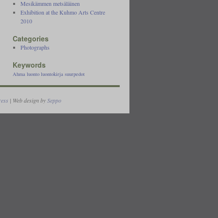
Mesikämmen metsäläinen
Exhibition at the Kuhmo Arts Centre
2010
Categories
Photographs
Keywords
Ahma
luonto
luontokirja
suurpedot
ess
| Web design by
Seppo