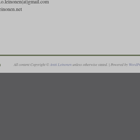
i.o.leinonen(at)gmail.com
einonen.net
n
All content Copyright ©
Antti Leinonen
unless otherwise stated. | Powered by
WordPr