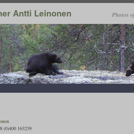
er Antti Leinonen
Photos o
nonen
58 (0)400 163239