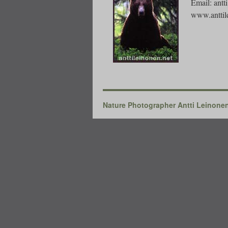
Email: antt
www.anttil
Nature Photographer Antti Leinone